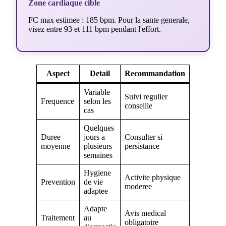
Zone cardiaque cible
FC max estimee : 185 bpm. Pour la sante generale,
visez entre 93 et 111 bpm pendant l'effort.
Aspect
Detail
Recommandation
Variable
Suivi regulier
Frequence
selon les
conseille
cas
Quelques
Duree
jours a
Consulter si
moyenne
plusieurs
persistance
semaines
Hygiene
Activite physique
Prevention
de vie
moderee
adaptee
Adapte
Avis medical
Traitement
au
obligatoire