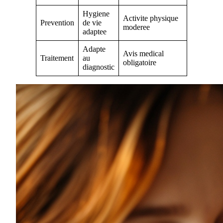
Hygiene
Activite physique
Prevention
de vie
moderee
adaptee
Adapte
Avis medical
Traitement
au
obligatoire
diagnostic