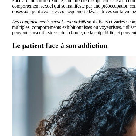
Face à l’addiction sexuelle, une première étape consiste à en com
comportement sexuel qui se manifeste par une préoccupation comp
obsession peut avoir des conséquences dévastatrices sur la vie per
Les comportements sexuels compulsifs
sont divers et variés : c
multiples, comportements exhibitionnistes ou voyeuristes, utilis
peuvent causer du stress, de la honte, de la culpabilité, et peuv
Le patient face à son addiction