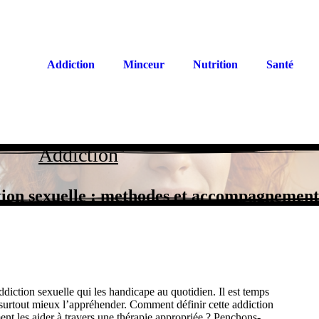
Addiction
Minceur
Nutrition
Santé
Addiction
tion sexuelle : methodes et accompagnement
ddiction sexuelle qui les handicape au quotidien. Il est temps
surtout mieux l’appréhender. Comment définir cette addiction
nt les aider à travers une thérapie appropriée ? Penchons-