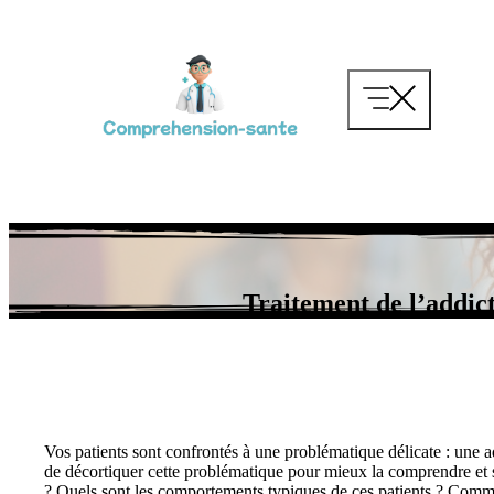
Aller
au
contenu
Traitement de l’addic
Vos patients sont confrontés à une problématique délicate : une a
de décortiquer cette problématique pour mieux la comprendre et 
? Quels sont les comportements typiques de ces patients ? Comme